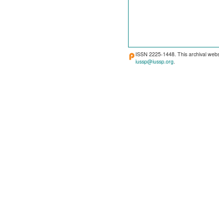
ISSN 2225-1448. This archival webs
iussp@iussp.org
.