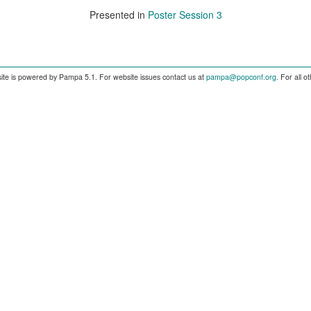
Presented in
Poster Session 3
ite is powered by Pampa 5.1. For website issues contact us at
pampa@popconf.org
. For all 