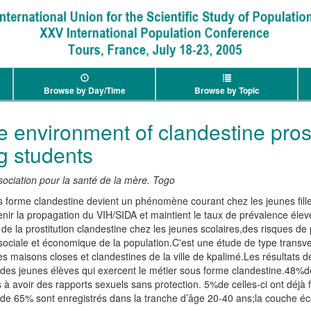
Browse by Day/Time
Browse by Topic
e environment of clandestine prost
 students
sociation pour la santé de la mère. Togo
forme clandestine devient un phénomène courant chez les jeunes fille
r la propagation du VIH/SIDA et maintient le taux de prévalence élevé
r de la prostitution clandestine chez les jeunes scolaires,des risques d
 sociale et économique de la population.C'est une étude de type transver
es maisons closes et clandestines de la ville de kpalimé.Les résultats 
 des jeunes élèves qui exercent le métier sous forme clandestine.48%d
 avoir des rapports sexuels sans protection. 5%de celles-ci ont déjà fa
 de 65% sont enregistrés dans la tranche d’âge 20-40 ans;la couche é