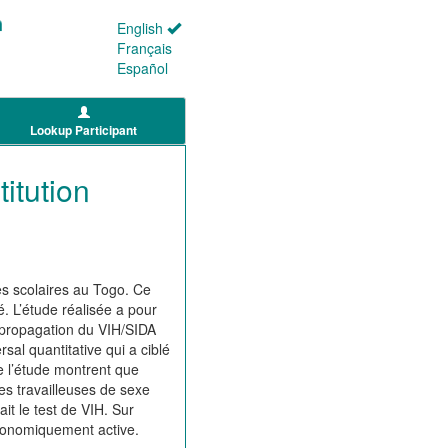
English
Français
Español
Lookup Participant
itution
s scolaires au Togo. Ce
. L’étude réalisée a pour
e propagation du VIH/SIDA
sal quantitative qui a ciblé
de l’étude montrent que
es travailleuses de sexe
it le test de VIH. Sur
conomiquement active.