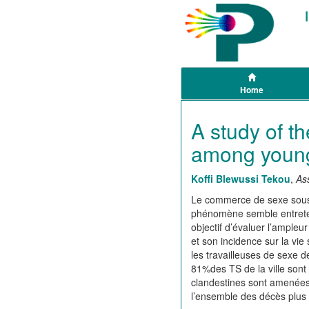
Home
A study of th
among young
Koffi Blewussi Tekou
,
As
Le commerce de sexe sous 
phénomène semble entreteni
objectif d’évaluer l’ampleu
et son incidence sur la vie
les travailleuses de sexe d
81%des TS de la ville sont
clandestines sont amenées à
l’ensemble des décès plus