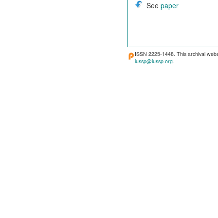
See
paper
ISSN 2225-1448. This archival webs
iussp@iussp.org
.