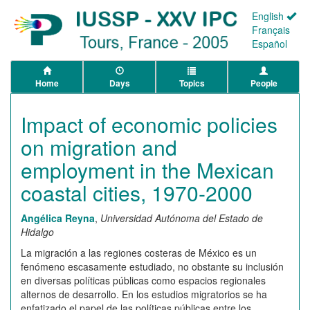
English
Français
Español
Home
Days
Topics
People
Impact of economic policies
on migration and
employment in the Mexican
coastal cities, 1970-2000
Angélica Reyna
,
Universidad Autónoma del Estado de
Hidalgo
La migración a las regiones costeras de México es un
fenómeno escasamente estudiado, no obstante su inclusión
en diversas políticas públicas como espacios regionales
alternos de desarrollo. En los estudios migratorios se ha
enfatizado el papel de las políticas públicas entre los